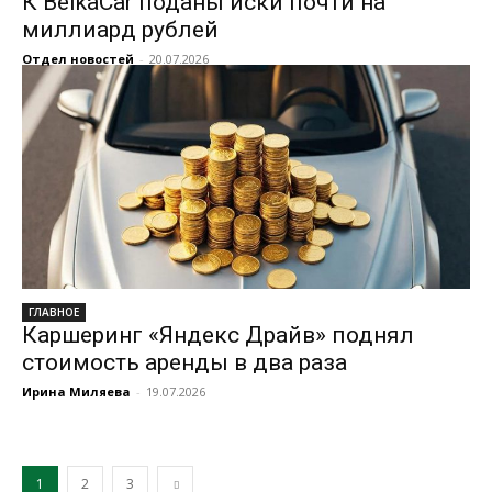
К BelkaCar поданы иски почти на
миллиард рублей
Отдел новостей
-
20.07.2026
ГЛАВНОЕ
Каршеринг «Яндекс Драйв» поднял
стоимость аренды в два раза
Ирина Миляева
-
19.07.2026
1
2
3