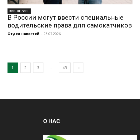
КИКШЕРИНГ
В России могут ввести специальные
водительские права для самокатчиков
Отдел новостей
-
23.07.2026
...
1
2
3
49
О НАС