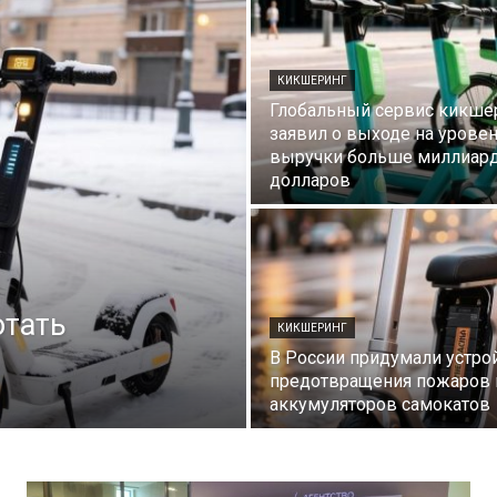
КИКШЕРИНГ
Глобальный сервис кикше
заявил о выходе на урове
выручки больше миллиар
долларов
отать
КИКШЕРИНГ
В России придумали устро
предотвращения пожаров 
аккумуляторов самокатов