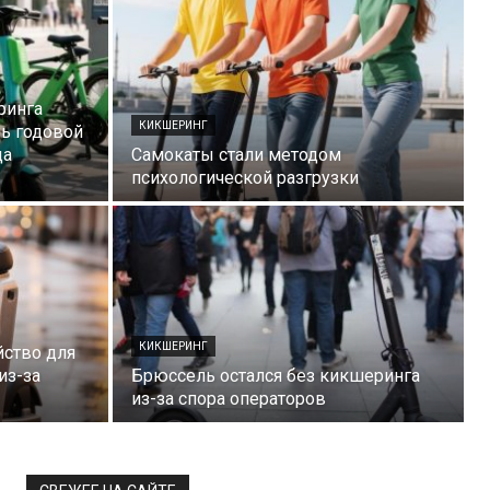
ринга
КИКШЕРИНГ
нь годовой
да
Самокаты стали методом
психологической разгрузки
КИКШЕРИНГ
йство для
из-за
Брюссель остался без кикшеринга
из-за спора операторов