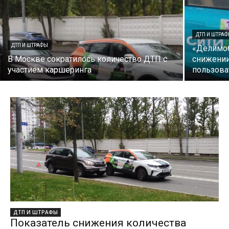
ДТП И ШТРА
ДТП И ШТРАФЫ
«Делимоб
В Москве сократилось количество ДТП с
снижении
участием каршеринга
пользова
ДТП И ШТРАФЫ
Показатель снижения количества