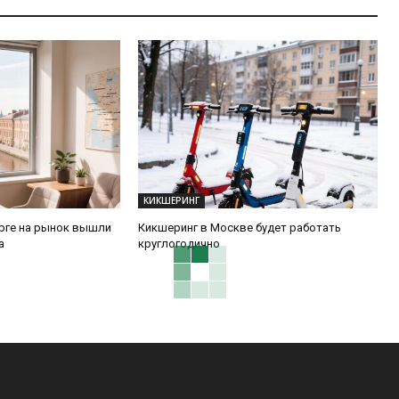
КИКШЕРИНГ
урге на рынок вышли
Кикшеринг в Москве будет работать
а
круглогодично