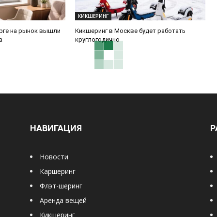
КИКШЕРИНГ
урге на рынок вышли
Кикшеринг в Москве будет работать
а
круглогодично
НАВИГАЦИЯ
Р
Новости
Каршеринг
Флэт-шеринг
Аренда вещей
Кикшеринг