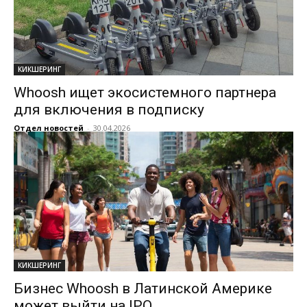
КИКШЕРИНГ
Whoosh ищет экосистемного партнера
для включения в подписку
Отдел новостей
-
30.04.2026
КИКШЕРИНГ
Бизнес Whoosh в Латинской Америке
может выйти на IPO