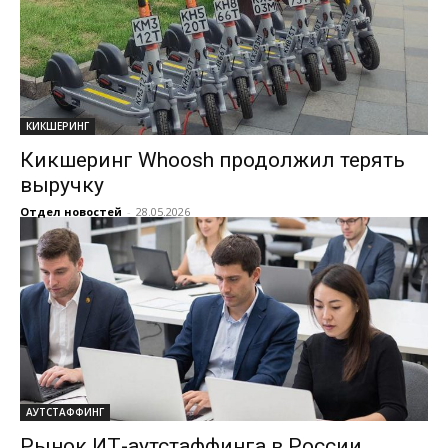
КИКШЕРИНГ
Кикшеринг Whoosh продолжил терять
выручку
Отдел новостей
-
28.05.2026
АУТСТАФФИНГ
Рынок ИТ-аутстаффинга в России