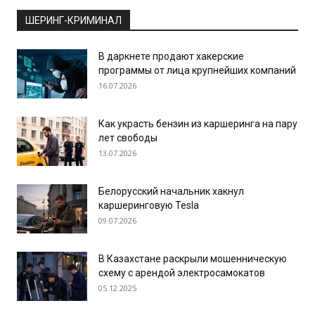
ШЕРИНГ-КРИМИНАЛ
В даркнете продают хакерские
программы от лица крупнейших компаний
16.07.2026
Как украсть бензин из каршеринга на пару
лет свободы
13.07.2026
Белорусский начальник хакнул
каршеринговую Tesla
09.07.2026
В Казахстане раскрыли мошенническую
схему с арендой электросамокатов
05.12.2025