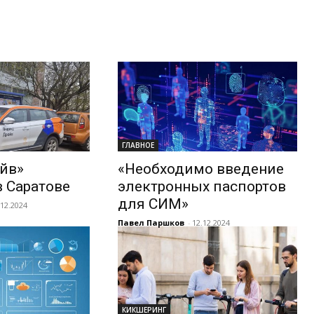
ГЛАВНОЕ
йв»
«Необходимо введение
в Саратове
электронных паспортов
для СИМ»
.12.2024
Павел Паршков
-
12.12.2024
КИКШЕРИНГ