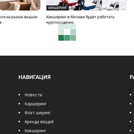
КИКШЕРИНГ
урге на рынок вышли
Кикшеринг в Москве будет работать
а
круглогодично
НАВИГАЦИЯ
Р
Новости
Каршеринг
Флэт-шеринг
Аренда вещей
Кикшеринг