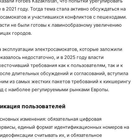
азали Forbes Kazakhstan, что попытки урегулировать
в 2021 году. Тогда тема стала активно обсуждаться на
росамокатов и участившихся конфликтов с пешеходами.
ласти не были готовы к лавинообразному увеличению
ицах городов.
а эксплуатации электросамокатов, которые заложили
казалось недостаточно, и в 2025 году власти
есточивший требования как к пользователям, так и к
осле длительных обсуждений и согласований, вступила
одним из самых жестких пакетов требований к кикшерингу
 ряд с наиболее регулируемыми рынками Европы.
икация пользователей
основных изменения: обязательная цифровая
сервисы, единый формат идентификационных номеров на
видеофиксации считывать их, и обязательное